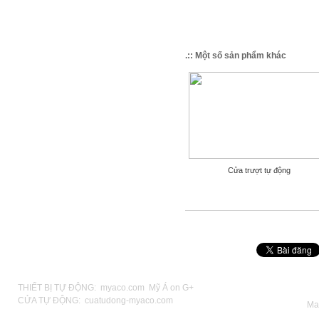
.:: Một số sản phẩm khác
Cửa trượt tự động
THIẾT BỊ TỰ ĐỘNG:
myaco.com
Mỹ Á on G+
CỬA TỰ ĐỘNG:
cuatudong-myaco.com
Ma