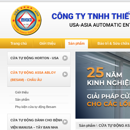
Trang chủ
Giới thiệu
Sản phẩm
Bảo trì & Sửa chữa
CỬA TỰ ĐỘNG HORTON - USA
CỬA TỰ ĐỘNG ASSA ABLOY
(BESAM) - CHÂU ÂU
Giới thiệu
Sản phẩm
Phụ kiện cửa tự động Besam
CỬA TỰ ĐỘNG DÀNH CHO BỆNH
Sản phẩm
\
CỬA TỰ ĐỘNG AS
VIỆN MANUSA – TÂY BAN NHA