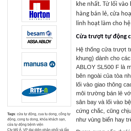
khe nhất. Từ lối vào
hàng bán lẻ, cửa ho
linh hoạt làm cho hệ
Cửa trượt tự động 
Hệ thống cửa trượt 
khung) dành cho các
ABLOY SL500 F là mộ
bên ngoài của tòa n
lối vào giao thông ca
môi trường bán lẻ v
sân bay và lối vào b
cứng chắc, cũng chị
Tags
:
cửa tự động
,
cua tu dong
,
cổng tự
như vùng biển hay tr
động
,
cong tu dong
, khóa khách sạn,
cửa tự động bệnh viện
Cty Mỹ Á, VP đại diện phân phối và lắp