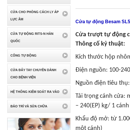
CỬA CHO PHÒNG CÁCH LY ÁP
LỰC ÂM
Cửa tự động Besam SL
Cửa trượt tự động c
CỬA TỰ ĐỘNG RITS-N HÀN
QUỐC
Thông cố kỷ thuật:
CỔNG TỰ ĐỘNG
Kích thước hộp nhô
Điện nguồn: 100-24
CỬA ĐẨY TAY CHUYÊN DÀNH
CHO BỆNH VIỆN
Nguồn điện tiêu thụ
HỆ THỐNG KIỂM SOÁT RA VÀO
Tải trọng cánh cửa: 
– 240(EP) kg/ 1 cánh
BẢO TRÌ VÀ SỬA CHỮA
Khẩu độ mở: từ 1.00
một cánh)