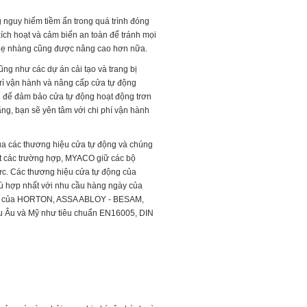
g nguy hiểm tiềm ẩn trong quá trình đóng
 kích hoạt và cảm biến an toàn để tránh mọi
 nhẹ nhàng cũng được nâng cao hơn nữa.
ng như các dự án cải tạo và trang bị
trì vận hành và nâng cấp cửa tự động
ạn để đảm bảo cửa tự động hoạt động trơn
hãng, bạn sẽ yên tâm với chi phí vận hành
ủa các thương hiệu cửa tự động và chúng
hết các trường hợp, MYACO giữ các bộ
c. Các thương hiệu cửa tự động của
hù hợp nhất với nhu cầu hàng ngày của
 của
HORTON, ASSA ABLOY -
BESAM
,
u Âu và Mỹ như tiêu chuẩn EN16005, DIN