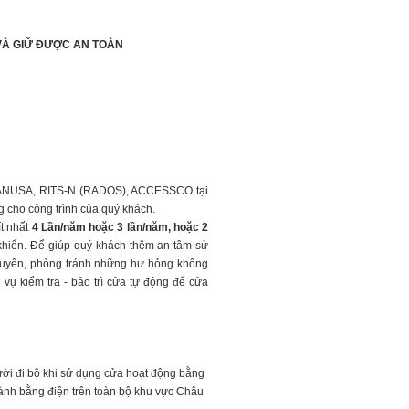
 VÀ GIỮ ĐƯỢC AN TOÀN
ANUSA,
RITS-N (RADOS), ACCESSCO
tại
 cho công trình của quý khách.
t nhất
4 Lần/năm hoặc 3 lần/năm, hoặc 2
 khiển. Để giúp quý khách thêm an tâm sử
g xuyên, phòng tránh những hư hỏng không
vụ kiểm tra - bảo trì cửa tự động để cửa
ười đi bộ khi sử dụng cửa hoạt động bằng
ành bằng điện trên toàn bộ khu vực Châu