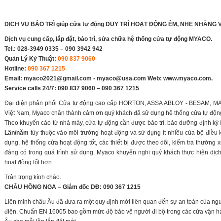
DỊCH VỤ BẢO TRÌ giúp cửa tự động DUY TRÌ HOẠT ĐỘNG ÊM, NHẸ NHÀNG
Dịch vụ cung cấp, lắp đặt, bảo trì, sửa chữa hệ thống cửa tự động MYACO.
Tel.: 028-3949 0335 – 090 3942 942
Quản Lý Kỷ Thuật:
090 837 9060
Hotline:
090 367 1215
Email:
myaco2021@gmail.com
- myaco@usa.com Web: www.myaco.com.
Service calls 24/7: 090 837 9060 – 090 367 1215
Đại diện phân phối Cửa tự động cao cấp HORTON, ASSA ABLOY -
BESAM
, M
Việt Nam, Myaco chân thành cảm ơn quý khách đã sử dụng hệ thống cửa tự động
Theo khuyến cáo từ nhà máy, cửa tự động cần được bảo trì, bảo dưỡng định kỳ í
Lần/năm
tùy thuộc vào môi trường hoạt động và sử dụng ít nhiều của bộ điều
dụng, hệ thống cửa hoạt động tốt, các thiết bị được theo dõi, kiểm tra thườn
đáng có trong quá trình sử dụng. Myaco khuyến nghị quý khách thực hiện dịch 
hoạt động tốt hơn.
Trân trọng kính chào.
CHÂU HỒNG NGA – Giám đốc DĐ: 090 367 1215
Liên minh châu Âu đã đưa ra một quy định mới liên quan đến sự an toàn của ng
điện. Chuẩn EN 16005 bao gồm mức độ bảo vệ người đi bộ trong các cửa vận h