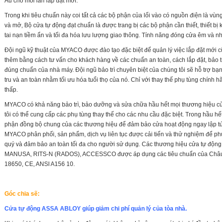
Âu cho mỗi lần lắp đặt mới.
Trong khi tiêu chuẩn này coi tất cả các bộ phận của lối vào có nguồn điện là vùn
và mở, Bộ cửa tự động đạt chuẩn là được trang bị các bộ phận cần thiết, thiết bị
tai nạn tiềm ẩn và tối đa hóa lưu lượng giao thông. Tính năng đóng cửa êm và
Đội ngũ kỹ thuật của MYACO được đào tạo đặc biệt để quản lý việc lắp đặt mới cũ
thêm bằng cách tư vấn cho khách hàng về các chuẩn an toàn, cách lắp đặt, bảo 
đúng chuẩn của nhà máy. Đội ngũ bảo trì chuyên biệt của chúng tôi sẽ hỗ trợ b
tru và an toàn nhằm tối ưu hóa tuổi thọ của nó. Chỉ với thay thế phụ tùng chính 
thấp.
MYACO có khả năng bảo trì, bảo dưỡng và sửa chữa hầu hết mọi thương hiệu c
tôi có thể cung cấp các phụ tùng thay thế cho các nhu cầu đặc biệt. Trong hầu 
phận đồng bộ chung của các thương hiệu để đảm bảo cửa hoạt động ngay lập tứ
MYACO phân phối, sản phẩm, dịch vụ liên tục được cải tiến và thử nghiệm để p
quý và đảm bảo an toàn tối đa cho người sử dụng. Các thương hiệu cửa tự động
MANUSA,
RITS-N (RADOS), ACCESSCO
được áp dụng các tiêu chuẩn của Châ
18650, CE, ANSI A156 10.
Góc chia sẽ:
Cửa tự động ASSA ABLOY giúp giảm chi phí quản lý của tòa nhà.