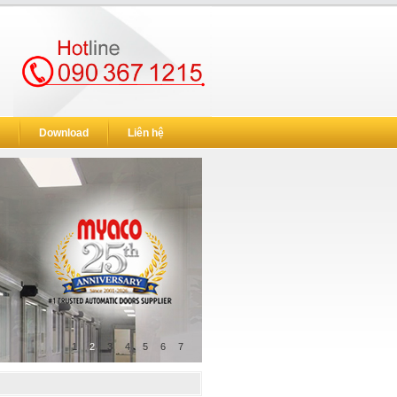
Download
Liên hệ
1
2
3
4
5
6
7